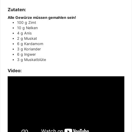
Zutaten:
Alle Gewürze müssen gemahlen sein!
100
g
Zimt
10
g
Nelken
4
g
Anis
2
g
Muskat
6
g
Kardamom
3
g
Koriander
6
g
Ingwer
3
g
Muskatblüte
Video: