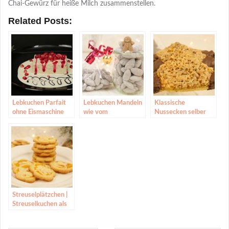
Chai-Gewürz für heiße Milch zusammenstellen.
Related Posts:
Lebkuchen Parfait
Lebkuchen Mandeln
Klassische
ohne Eismaschine
wie vom
Nussecken selber
Weihnachtsmarkt
machen
Streuselplätzchen |
Streuselkuchen als
Plätzchen |
Plätzchen mit