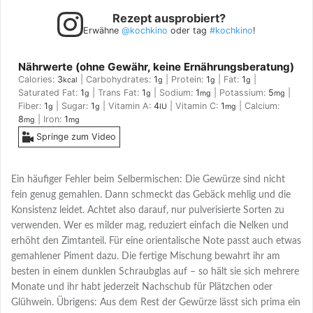
Rezept ausprobiert?
Erwähne
@kochkino
oder tag
#kochkino
!
Nährwerte (ohne Gewähr, keine Ernährungsberatung)
Calories:
3
|
Carbohydrates:
1
|
Protein:
1
|
Fat:
1
|
kcal
g
g
g
Saturated Fat:
1
|
Trans Fat:
1
|
Sodium:
1
|
Potassium:
5
|
g
g
mg
mg
Fiber:
1
|
Sugar:
1
|
Vitamin A:
4
|
Vitamin C:
1
|
Calcium:
g
g
IU
mg
8
|
Iron:
1
mg
mg
Springe zum Video
Ein häufiger Fehler beim Selbermischen: Die Gewürze sind nicht
fein genug gemahlen. Dann schmeckt das Gebäck mehlig und die
Konsistenz leidet. Achtet also darauf, nur pulverisierte Sorten zu
verwenden. Wer es milder mag, reduziert einfach die Nelken und
erhöht den Zimtanteil. Für eine orientalische Note passt auch etwas
gemahlener Piment dazu. Die fertige Mischung bewahrt ihr am
besten in einem dunklen Schraubglas auf – so hält sie sich mehrere
Monate und ihr habt jederzeit Nachschub für Plätzchen oder
Glühwein. Übrigens: Aus dem Rest der Gewürze lässt sich prima ein