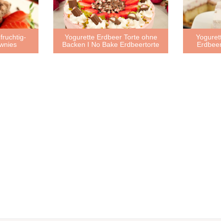
fruchtig-
Yogurette Erdbeer Torte ohne
Yoguret
wnies
Backen I No Bake Erdbeertorte
Erdbee