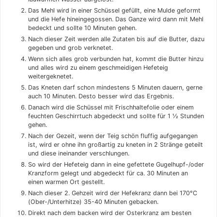
Das Mehl wird in einer Schüssel gefüllt, eine Mulde geformt
und die Hefe hineingegossen. Das Ganze wird dann mit Mehl
bedeckt und sollte 10 Minuten gehen.
Nach dieser Zeit werden alle Zutaten bis auf die Butter, dazu
gegeben und grob verknetet.
Wenn sich alles grob verbunden hat, kommt die Butter hinzu
und alles wird zu einem geschmeidigen Hefeteig
weitergeknetet.
Das Kneten darf schon mindestens 5 Minuten dauern, gerne
auch 10 Minuten. Desto besser wird das Ergebnis.
Danach wird die Schüssel mit Frischhaltefolie oder einem
feuchten Geschirrtuch abgedeckt und sollte für 1 ½ Stunden
gehen.
Nach der Gezeit, wenn der Teig schön fluffig aufgegangen
ist, wird er ohne ihn großartig zu kneten in 2 Stränge geteilt
und diese ineinander verschlungen.
So wird der Hefeteig dann in eine gefettete Gugelhupf-/oder
Kranzform gelegt und abgedeckt für ca. 30 Minuten an
einen warmen Ort gestellt.
Nach dieser 2. Gehzeit wird der Hefekranz dann bei 170°C
(Ober-/Unterhitze) 35-40 Minuten gebacken.
Direkt nach dem backen wird der Osterkranz am besten