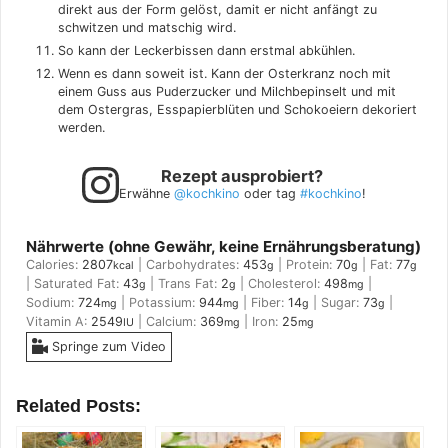
direkt aus der Form gelöst, damit er nicht anfängt zu
schwitzen und matschig wird.
So kann der Leckerbissen dann erstmal abkühlen.
Wenn es dann soweit ist. Kann der Osterkranz noch mit
einem Guss aus Puderzucker und Milchbepinselt und mit
dem Ostergras, Esspapierblüten und Schokoeiern dekoriert
werden.
Rezept ausprobiert?
Erwähne
@kochkino
oder tag
#kochkino
!
Nährwerte (ohne Gewähr, keine Ernährungsberatung)
Calories:
2807
|
Carbohydrates:
453
|
Protein:
70
|
Fat:
77
kcal
g
g
g
|
Saturated Fat:
43
|
Trans Fat:
2
|
Cholesterol:
498
|
g
g
mg
Sodium:
724
|
Potassium:
944
|
Fiber:
14
|
Sugar:
73
|
mg
mg
g
g
Vitamin A:
2549
|
Calcium:
369
|
Iron:
25
IU
mg
mg
Springe zum Video
Related Posts: