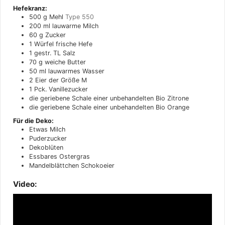
Hefekranz:
500
g
Mehl
Type 550
200
ml
lauwarme Milch
60
g
Zucker
1
Würfel
frische Hefe
1
gestr. TL
Salz
70
g
weiche Butter
50
ml
lauwarmes Wasser
2
Eier der Größe M
1
Pck.
Vanillezucker
die geriebene Schale einer unbehandelten Bio Zitrone
die geriebene Schale einer unbehandelten Bio Orange
Für die Deko:
Etwas Milch
Puderzucker
Dekoblüten
Essbares Ostergras
Mandelblättchen Schokoeier
Video: