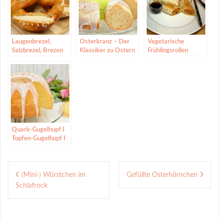
Laugenbrezel,
Osterkranz – Der
Vegetarische
Salzbrezel, Brezen
Klassiker zu Ostern
Frühlingsrollen
/ Hefekranz backen
Osterbrot
Quark-Gugelhupf I
Topfen-Gugelhupf I
Gugelhupf Rezept
ohne Hefe
Beitragsnavigation
(Mini-) Würstchen im
Gefüllte Osterhörnchen
Schlafrock