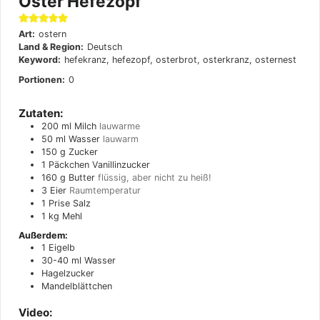
Oster Hefezopf
Art:
ostern
Land & Region:
Deutsch
Keyword:
hefekranz, hefezopf, osterbrot, osterkranz, osternest
Portionen:
0
Zutaten:
200
ml
Milch
lauwarme
50
ml
Wasser
lauwarm
150
g
Zucker
1
Päckchen
Vanillinzucker
160
g
Butter
flüssig, aber nicht zu heiß!
3
Eier
Raumtemperatur
1
Prise
Salz
1
kg
Mehl
Außerdem:
1
Eigelb
30-40
ml
Wasser
Hagelzucker
Mandelblättchen
Video: