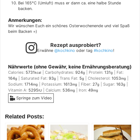
Bei 165°C (Umluft) muss er dann ca. eine halbe Stunde
backen.
Anmerkungen:
Wir wünschen Euch ein schönes Osterwochenende und viel Spaß
beim Backen =)
Rezept ausprobiert?
Erwähne
@kochkino
oder tag
#kochkino
!
Nährwerte (ohne Gewähr, keine Ernährungsberatung)
Calories:
5731
|
Carbohydrates:
924
|
Protein:
131
|
Fat:
kcal
g
g
164
|
Saturated Fat:
93
|
Trans Fat:
5
|
Cholesterol:
1053
|
g
g
g
mg
Sodium:
1714
|
Potassium:
1613
|
Fiber:
27
|
Sugar:
163
|
mg
mg
g
g
Vitamin A:
5295
|
Calcium:
536
|
Iron:
49
IU
mg
mg
Springe zum Video
Related Posts: