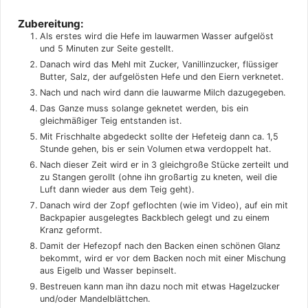
Zubereitung:
Als erstes wird die Hefe im lauwarmen Wasser aufgelöst
und 5 Minuten zur Seite gestellt.
Danach wird das Mehl mit Zucker, Vanillinzucker, flüssiger
Butter, Salz, der aufgelösten Hefe und den Eiern verknetet.
Nach und nach wird dann die lauwarme Milch dazugegeben.
Das Ganze muss solange geknetet werden, bis ein
gleichmäßiger Teig entstanden ist.
Mit Frischhalte abgedeckt sollte der Hefeteig dann ca. 1,5
Stunde gehen, bis er sein Volumen etwa verdoppelt hat.
Nach dieser Zeit wird er in 3 gleichgroße Stücke zerteilt und
zu Stangen gerollt (ohne ihn großartig zu kneten, weil die
Luft dann wieder aus dem Teig geht).
Danach wird der Zopf geflochten (wie im Video), auf ein mit
Backpapier ausgelegtes Backblech gelegt und zu einem
Kranz geformt.
Damit der Hefezopf nach den Backen einen schönen Glanz
bekommt, wird er vor dem Backen noch mit einer Mischung
aus Eigelb und Wasser bepinselt.
Bestreuen kann man ihn dazu noch mit etwas Hagelzucker
und/oder Mandelblättchen.