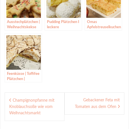
Ausstechplätzchen |
Pudding Plätzchen I
Omas
Weihnachtskekse
leckere
Apfelstreuselkuchen
backen
Weihnachtskekse
vom Blech |
backen
Blechkuchen |
Streuselkuchen
Rezept
Feenküsse | Toffifee
Plätzchen |
Weihnachtsplätzche
n backen
Beitragsnavigation
Gebackener Feta mit
Champignonpfanne mit
Knoblauchsoße wie vom
Tomaten aus dem Ofen
Weihnachtsmarkt