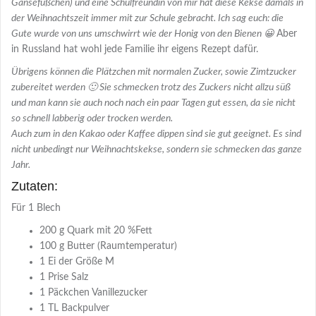
Gänsefüßchen) und eine Schulfreundin von mir hat diese Kekse damals in
der Weihnachtszeit immer mit zur Schule gebracht. Ich sag euch: die
Gute wurde von uns umschwirrt wie der Honig von den Bienen 😀
Aber
in Russland hat wohl jede Familie ihr eigens Rezept dafür.
Übrigens können die Plätzchen mit normalen Zucker, sowie Zimtzucker
zubereitet werden 🙂 Sie schmecken trotz des Zuckers nicht allzu süß
und man kann sie auch noch nach ein paar Tagen gut essen, da sie nicht
so schnell labberig oder trocken werden.
Auch zum in den Kakao oder Kaffee dippen sind sie gut geeignet. Es sind
nicht unbedingt nur Weihnachtskekse, sondern sie schmecken das ganze
Jahr.
Zutaten:
Für
1 Blech
200 g Quark mit 20 %Fett
100 g Butter (Raumtemperatur)
1 Ei der Größe M
1 Prise Salz
1 Päckchen Vanillezucker
1 TL Backpulver