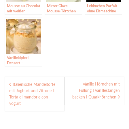
Mousse au Chocolat
Mirror Glaze
Lebkuchen Parfait
mit weißer
Mousse-Törtchen
ohne Eismaschine
Schokolade |
Muttertags-Dessert
| Vanille-Mousse
Vanillekipferl
Dessert –
Vanillekipferl Creme
Beitragsnavigation
Vanille Hörnchen mit
Italienische Mandeltorte
Füllung I Vanillestangen
mit Joghurt und Zitrone I
Torta di mandorle con
backen I Quarkhörnchen
yogurt