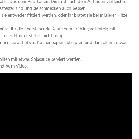
ätter aus dem Asia-Laden. Die sind nach dem Auftauen viel leichter
rissfester sind und sie schmecken auch besser.
sie entweder frittiert werden, oder ihr bratet sie bei mittlerer Hitze
, müsst ihr die überstehende Kante vom Frühlingsrollenteig mit
, in der Pfanne ist dies nicht nötig.
können sie auf etwas Küchenpapier abtropfen und danach mit etwas
ollten mit etwas Sojasauce serviert werden.
nd beim Video.