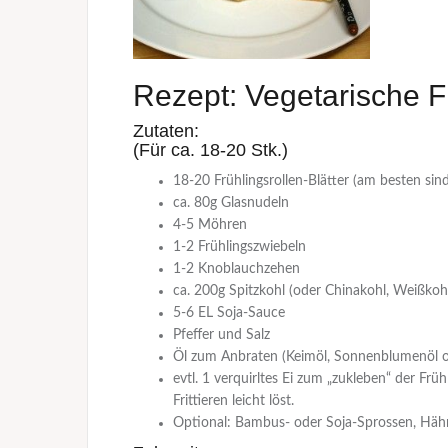
Rezept: Vegetarische F
Zutaten:
(Für ca. 18-20 Stk.)
18-20 Frühlingsrollen-Blätter (am besten si
ca. 80g Glasnudeln
4-5 Möhren
1-2 Frühlingszwiebeln
1-2 Knoblauchzehen
ca. 200g Spitzkohl (oder Chinakohl, Weißkohl,
5-6 EL Soja-Sauce
Pfeffer und Salz
Öl zum Anbraten (Keimöl, Sonnenblumenöl od
evtl. 1 verquirltes Ei zum „zukleben“ der Frühlin
Frittieren leicht löst.
Optional: Bambus- oder Soja-Sprossen, Hähnc