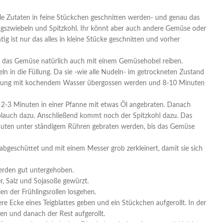
 alle Zutaten in feine Stückchen geschnitten werden- und genau das
ngszwiebeln und Spitzkohl. Ihr könnt aber auch andere Gemüse oder
chtig ist nur das alles in kleine Stücke geschnitten und vorher
hr das Gemüse natürlich auch mit einem Gemüsehobel reiben.
n die Füllung. Da sie -wie alle Nudeln- im getrockneten Zustand
beitung mit kochendem Wasser übergossen werden und 8-10 Minuten
r 2-3 Minuten in einer Pfanne mit etwas Öl angebraten. Danach
lauch dazu. Anschließend kommt noch der Spitzkohl dazu. Das
Minuten unter ständigem Rühren gebraten werden, bis das Gemüse
bgeschüttet und mit einem Messer grob zerkleinert, damit sie sich
rden gut untergehoben.
, Salz und Sojasoße gewürzt.
en der Frühlingsrollen losgehen.
ere Ecke eines Teigblattes geben und ein Stückchen aufgerollt. In der
en und danach der Rest aufgerollt.