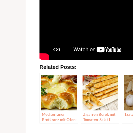
Related Posts:
Mediterraner
Zigarren Börek mit
Tzatz
Brotkranz mit Ofen-
Tomaten-Salat I
Käse|
Sigara Börek mit
Brötchensonne mit
Käse I Sarma Börek