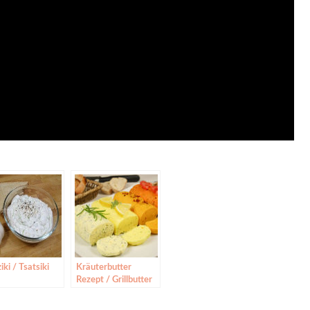
iki / Tsatsiki
Kräuterbutter
Rezept / Grillbutter
in 4 verschiedenen
Varianten