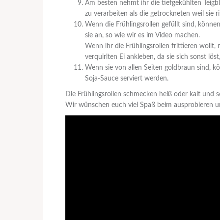
Am besten nehmt ihr die tiefgekühlten Teigbl
zu verarbeiten als die getrockneten weil sie 
Wenn die Frühlingsrollen gefüllt sind, können 
sie an, so wie wir es im Video machen.
Wenn ihr die Frühlingsrollen frittieren wollt
verquirlten Ei ankleben, da sie sich sonst löst
Wenn sie von allen Seiten goldbraun sind, 
Soja-Sauce serviert werden.
Die Frühlingsrollen schmecken heiß oder kalt und s
Wir wünschen euch viel Spaß beim ausprobieren u