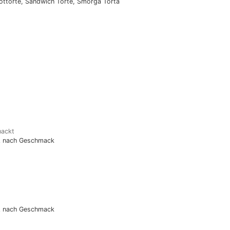
ottorte, Sandwich Torte, Smorga Torta
hackt
lz nach Geschmack
lz nach Geschmack