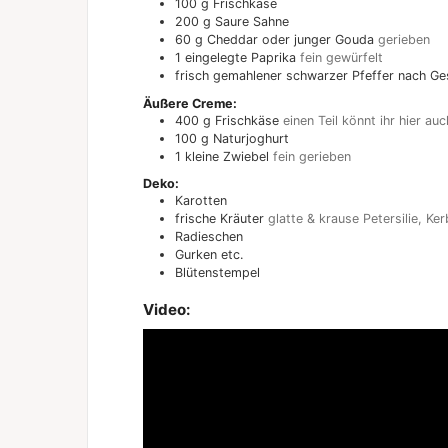
100
g
Frischkäse
200
g
Saure Sahne
60
g
Cheddar oder junger Gouda
gerieben
1
eingelegte Paprika
fein gewürfelt
frisch gemahlener schwarzer Pfeffer nach G
Äußere Creme:
400
g
Frischkäse
einen Teil könnt ihr hier a
100
g
Naturjoghurt
1
kleine Zwiebel
fein gerieben
Deko:
Karotten
frische Kräuter
glatte & krause Petersilie, Kerb
Radieschen
Gurken etc.
Blütenstempel
Video: