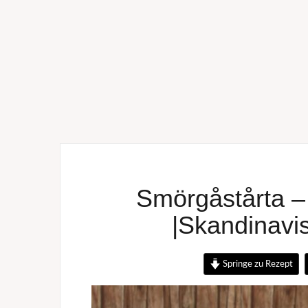
Smörgåstårta –
|Skandinavi
Springe zu Rezept