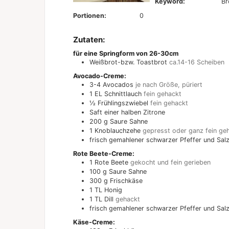
Keyword:
Br
Portionen:
0
Zutaten:
für eine Springform von 26-30cm
Weißbrot-bzw. Toastbrot
ca.14-16 Scheiben
Avocado-Creme:
3-4
Avocados
je nach Größe, püriert
1
EL
Schnittlauch
fein gehackt
½
Frühlingszwiebel
fein gehackt
Saft einer halben Zitrone
200
g
Saure Sahne
1
Knoblauchzehe
gepresst oder ganz fein ge
frisch gemahlener schwarzer Pfeffer und Sa
Rote Beete-Creme:
1
Rote Beete
gekocht und fein gerieben
100
g
Saure Sahne
300
g
Frischkäse
1
TL
Honig
1
TL
Dill
gehackt
frisch gemahlener schwarzer Pfeffer und Sa
Käse-Creme: