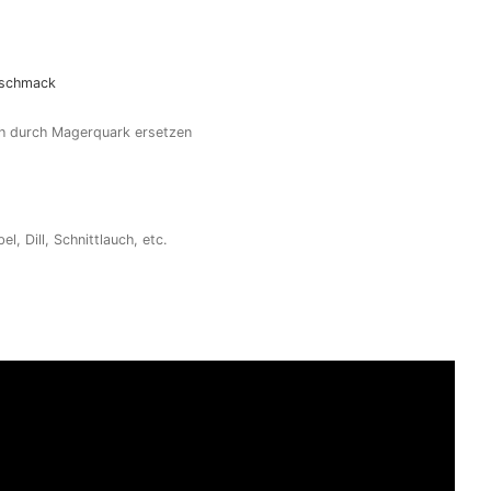
eschmack
uch durch Magerquark ersetzen
el, Dill, Schnittlauch, etc.