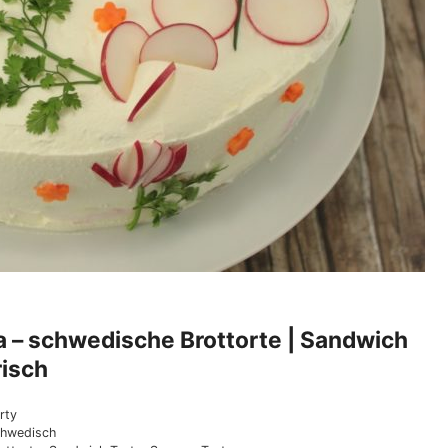
 – schwedische Brottorte | Sandwich
isch
rty
hwedisch