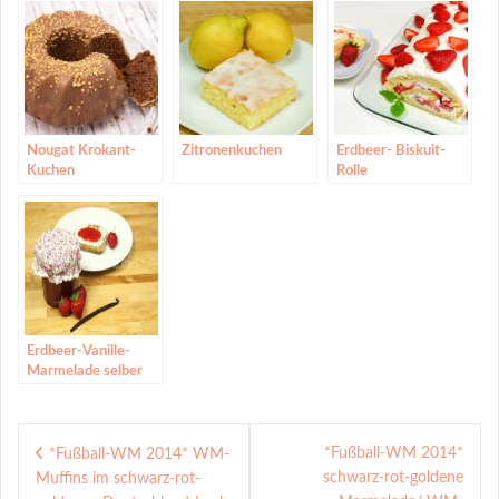
Nougat Krokant-
Zitronenkuchen
Erdbeer- Biskuit-
Kuchen
Rolle
Erdbeer-Vanille-
Marmelade selber
machen
Beitragsnavigation
*Fußball-WM 2014*
*Fußball-WM 2014* WM-
schwarz-rot-goldene
Muffins im schwarz-rot-