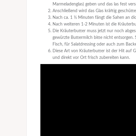
Marmeladenglas) geben und das las fest vers
Anschließend wird das Glas kräftig geschüttel
Nach ca. 1 ½ Minuten fängt die Sahen an dic
Nach weiteren 1-2 Minuten ist die Kräuterbu
Die Kräuterbutter muss jetzt nur noch abges
gewürzte Buttermilch bitte nicht entsorgen. 
Fisch, für Salatdressing oder auch zum Back
Diese Art von Kräuterbutter ist der Hit auf G
und direkt vor Ort frisch zubereiten kann.