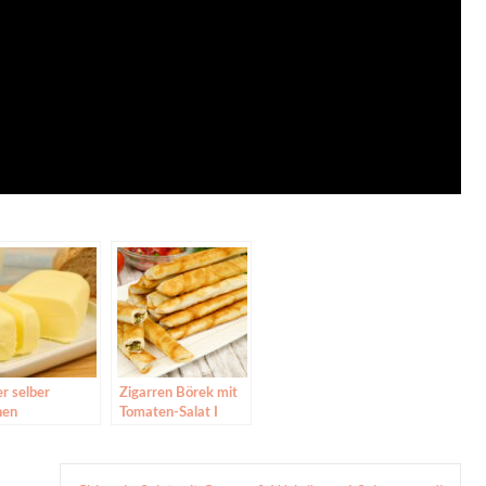
r selber
Zigarren Börek mit
hen
Tomaten-Salat I
Sigara Börek mit
Käse I Sarma Börek