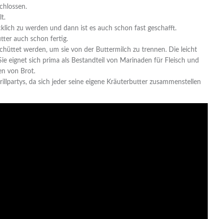
chlossen.
t.
klich zu werden und dann ist es auch schon fast geschafft.
tter auch schon fertig.
chüttet werden, um sie von der Buttermilch zu trennen. Die leicht
Sie eignet sich prima als Bestandteil von Marinaden für Fleisch und
en von Brot.
rillpartys, da sich jeder seine eigene Kräuterbutter zusammenstellen