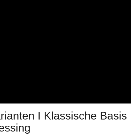
rianten I Klassische Basis
essing