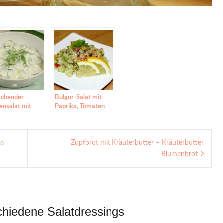
ischender
Bulgur-Salat mit
ensalat mit
Paprika, Tomaten
atischem
und Petersilie
rt-Dill-
sing
Zupfbrot mit Kräuterbutter – Kräuterbutter
ke
Blumenbrot
chiedene Salatdressings