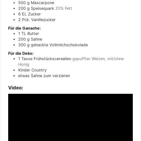
500
g
Mascarpone
200
g
Speisequark
20% Fett
6
EL
Zucker
2
Pck. Vanillezucker
Für die Ganache:
1
TL
Butter
200
g
Sahne
300
g
gehackte Vollmilchschokolade
Für die Deko:
1
Tasse Frühstückscerealien
gepuffter Weizen, mit/ohne
Honig
Kinder Country
etwas Sahne zum verzieren
Video: