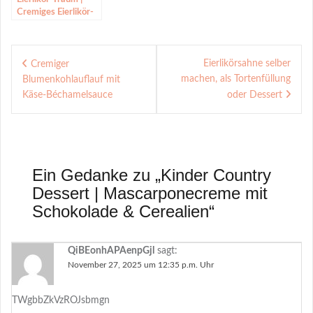
Cremiges Eierlikör-
Dessert |
Osterrezept
Beitragsnavigation
Eierlikörsahne selber
Cremiger
machen, als Tortenfüllung
Blumenkohlauflauf mit
Käse-Béchamelsauce
oder Dessert
Ein Gedanke zu „
Kinder Country
Dessert | Mascarponecreme mit
Schokolade & Cerealien
“
QiBEonhAPAenpGjl
sagt:
November 27, 2025 um 12:35 p.m. Uhr
TWgbbZkVzROJsbmgn