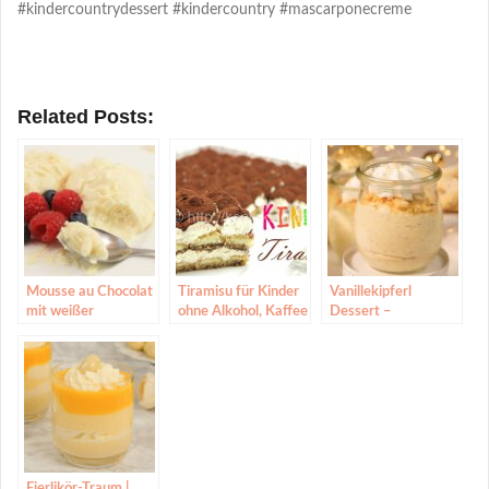
#kindercountrydessert #kindercountry #mascarponecreme
Related Posts:
Mousse au Chocolat
Tiramisu für Kinder
Vanillekipferl
mit weißer
ohne Alkohol, Kaffee
Dessert –
Schokolade |
und rohes Ei
Vanillekipferl Creme
Muttertags-Dessert
| Vanille-Mousse
Eierlikör-Traum |