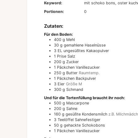
Keyword:
mit schoko bons, oster kuch
Portionen:
0
Zutaten:
Für den Boden:
400
g
Mehl
30
g
gemahlene Haselnüsse
3
EL
ungesüßtes Kakaopulver
1
Prise
Salz
200
g
Zucker
1
Päckchen
Vanillezucker
250
g
Butter
Raumtemp.
1
Päckchen
Backpulver
3
Eier
Größe M
300
g
Schmand
Und für die Tortenfüllung braucht ihr noch:
500
g
Mascarpone
200
g
Sahne
160
g
gesüßte Kondensmilch
z.B. Milchmädc
3
Teelöffel Sahnefestiger
50
g
gehackte Schokobons
1
Päckchen
Vanillezucker