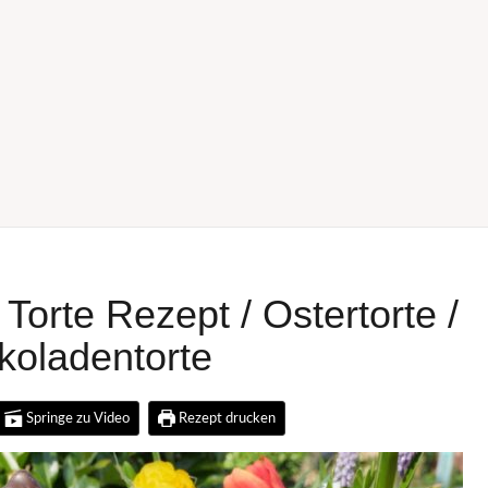
orte Rezept / Ostertorte /
koladentorte
Springe zu Video
Rezept drucken