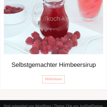
Selbstgemachter Himbeersirup
Weiterlesen
Stolz präsentiert von WordPress
|
Theme:
Oria
von JustFreeThemes.