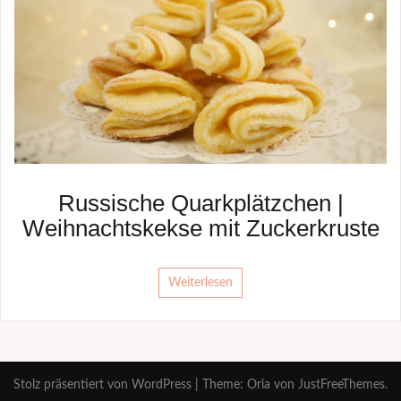
Russische Quarkplätzchen |
Weihnachtskekse mit Zuckerkruste
Weiterlesen
Stolz präsentiert von WordPress
|
Theme:
Oria
von JustFreeThemes.