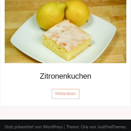
Zitronenkuchen
Weiterlesen
Stolz präsentiert von WordPress
|
Theme:
Oria
von JustFreeThemes.