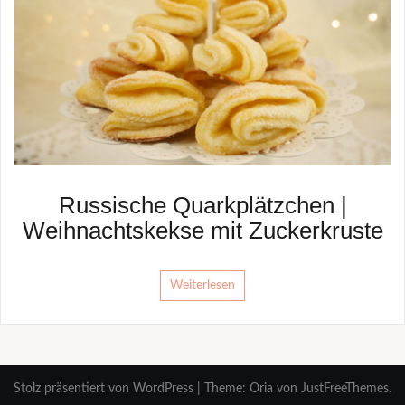
Russische Quarkplätzchen |
Weihnachtskekse mit Zuckerkruste
Weiterlesen
Stolz präsentiert von WordPress
|
Theme:
Oria
von JustFreeThemes.