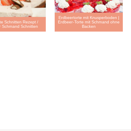
Erdbeertorte mit Knusperboden |
te Schnitten Rezept /
Erdbeer-Torte mit Schmand ohne
r Schmand Schnitten
Backen