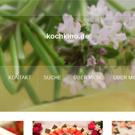
kochkino.de
KONTAKT
SUCHE
ÜBER MICH
ÜBER MI