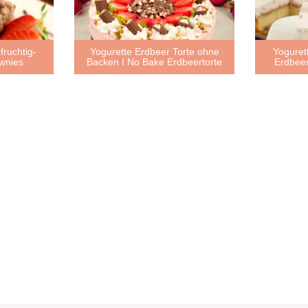
fruchtig-
Yogurette Erdbeer Torte ohne
Yoguret
wnies
Backen I No Bake Erdbeertorte
Erdbee