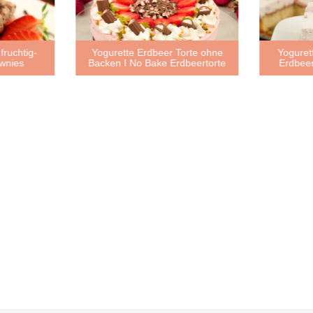
fruchtig-
Yogurette Erdbeer Torte ohne
Yoguret
wnies
Backen I No Bake Erdbeertorte
Erdbee