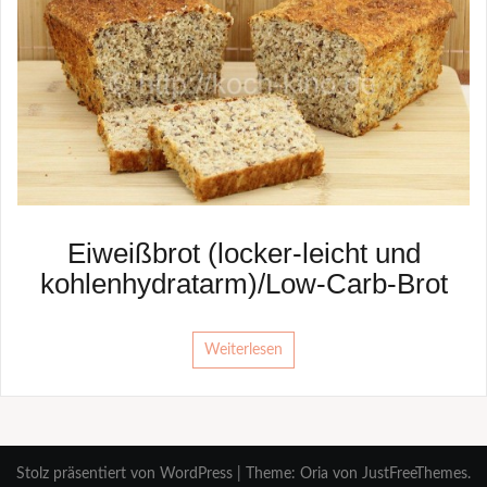
Eiweißbrot (locker-leicht und
kohlenhydratarm)/Low-Carb-Brot
Weiterlesen
Stolz präsentiert von WordPress
|
Theme:
Oria
von JustFreeThemes.